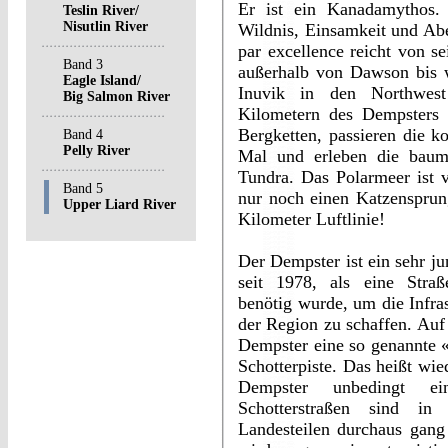
Er ist ein Kanadamythos.
Teslin River/
Nisutlin River
Wildnis, Einsamkeit und Ab
par excellence reicht von s
Band 3
außerhalb von Dawson bis w
Eagle Island/
Inuvik in den Northwest
Big Salmon River
Kilometern des Dempsters 
Bergketten, passieren die k
Band 4
Pelly River
Mal und erleben die bauml
Tundra. Das Polarmeer ist
Band 5
nur noch einen Katzensprun
Upper Liard River
Kilometer Luftlinie!
Der Dempster ist ein sehr ju
seit 1978, als eine Stra
benötig wurde, um die Infras
der Region zu schaffen. Auf
Dempster eine so genannte «
Schotterpiste. Das heißt wi
Dempster unbedingt ein
Schotterstraßen sind i
Landesteilen durchaus gan