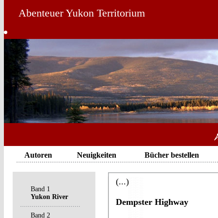
Abenteuer Yukon Territorium
Autoren
Neuigkeiten
Bücher bestellen
(...)
Band 1
Yukon River
Dempster Highway
Band 2