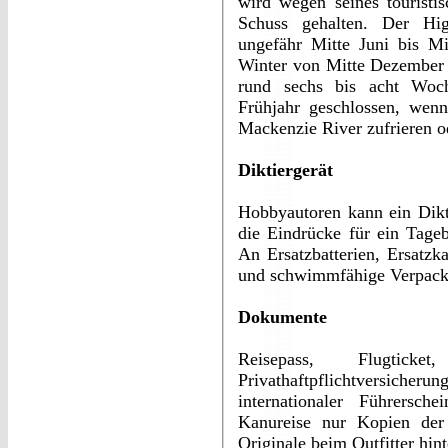
wird wegen seines touristi
Schuss gehalten. Der H
ungefähr Mitte Juni bis M
Winter von Mitte Dezember b
rund sechs bis acht Woc
Frühjahr geschlossen, wen
Mackenzie River zufrieren o
Diktiergerät
Hobbyautoren kann ein Dikt
die Eindrücke für ein Tageb
An Ersatzbatterien, Ersatzk
und schwimmfähige Verpack
Dokumente
Reisepass, Flugticke
Privathaftpflichtversiche
internationaler Führersc
Kanureise nur Kopien de
Originale beim Outfitter hin