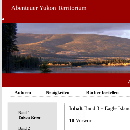
Abenteuer Yukon Territorium
Autoren
Neuigkeiten
Bücher bestellen
Inhalt
Band 3 – Eagle Islan
Band 1
Yukon River
10
Vorwort
Band 2