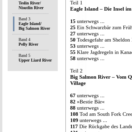
Teil 1
Teslin River/
Nisutlin River
Eagle Island – Die Insel i
Band 3
15
unterwegs ...
Eagle Island/
25
Ein Schwarzbär zum Früh
Big Salmon River
27
unterwegs ...
50
Todesgefahr am Sheldon
Band 4
Pelly River
53
unterwegs ...
55
Klare Jagdregeln in Kana
Band 5
58
unterwegs ...
Upper Liard River
Teil 2
Big Salmon River – Vom Qu
Village
67
unterwegs ...
82
»Bestie Bär«
88
unterwegs ...
108
Tod am South Fork Cre
109
unterwegs ...
117
Die Rückgabe des Landes